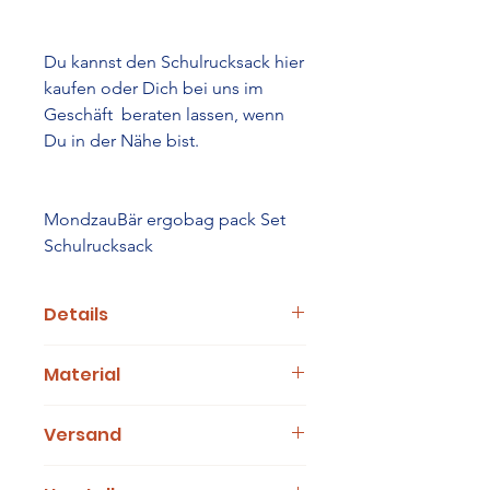
Du kannst den Schulrucksack hier
kaufen oder Dich bei uns im
Geschäft beraten lassen, wenn
Du in der Nähe bist.
MondzauBär ergobag pack Set
Schulrucksack
Details
pink
Material
Größe 28 x 40 x 25 cm (B/H/T)
Gewicht 1100 g
Hauptstoff: 100% Polyester
Volumen 20 Liter
Versand
aus recycelten Alttextilien
Wasser- und schmutzabweisend
Wasser- und
3-5 Werktage
schmutzabweisend