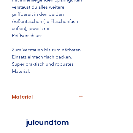
verstaust du alles weitere
griffbereit in den beiden
Außentaschen (1x Flaschenfach
außen), jeweils mit
Reißverschluss.
Zum Verstauen bis zum nächsten
Einsatz einfach flach packen.
Super praktisch und robustes
Material.
Material
Maße: 55 x 40 x 20 cm
Gewicht: 2.4 kg
juleundtom
Inhalt: 44 Liter
Farbe: petrol