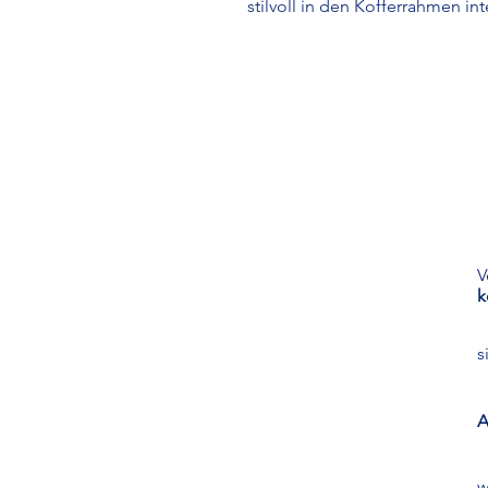
stilvoll in den Kofferrahmen int
V
k
s
A
w