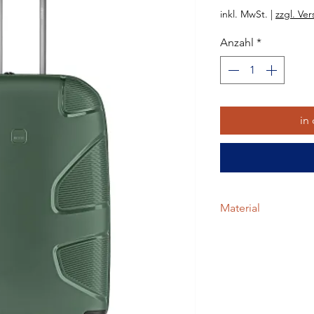
inkl. MwSt.
|
zzgl. Ve
Anzahl
*
in
Material
Maße: Breite, Höhe, 
Gewicht: 4.3 kg
Inhalt: 106 Liter
Hartschale: 100% Pol
recyceltem Post-Cons
Futter: 100% Polyest