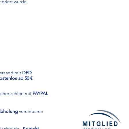
egriert wurde.
ersand mit
DPD
ostenlos ab 50 €
icher zahlen mit
PAYPAL
bholung
vereinbaren
ir sind da -
Kontakt