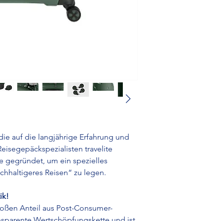
Consumer Plastik)
• 6 Jahre Garantie
ie auf die langjährige Erfahrung und
isegepäckspezialisten travelite
 gegründet, um ein spezielles
hhaltigeres Reisen“ zu legen.
ik!
roßen Anteil aus Post-Consumer-
ransparente Wertschöpfungskette und ist