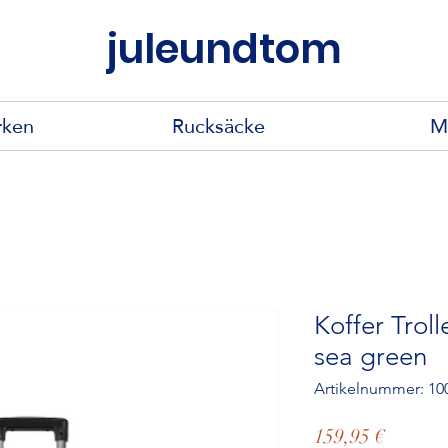
juleundtom
rken
Rucksäcke
M
Koffer Trol
sea green
Artikelnummer: 10
Preis
159,95 €