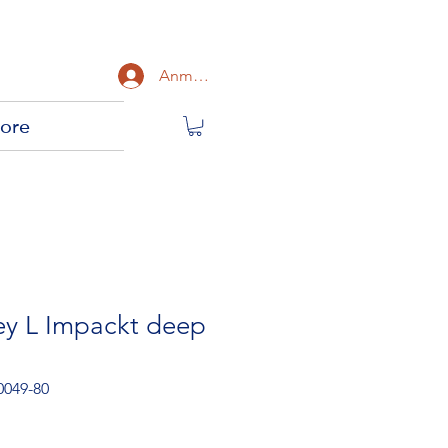
Anmelden
ore
ley L Impackt deep
0049-80