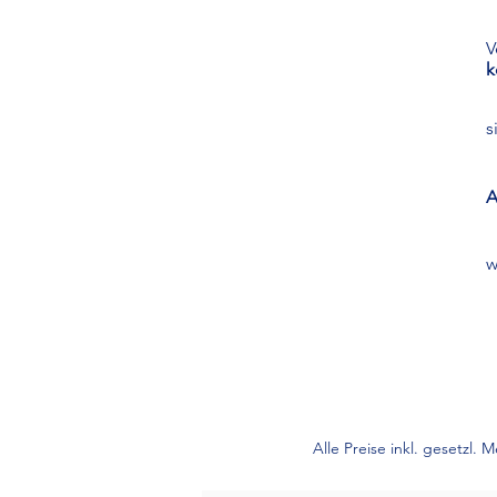
V
k
s
A
w
Alle Preise inkl. gesetzl.