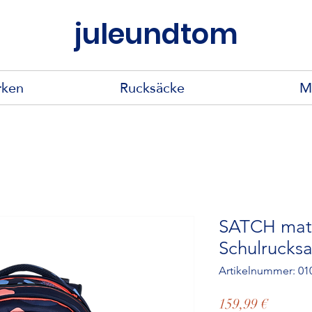
juleundtom
rken
Rucksäcke
M
SATCH matc
Schulrucks
Artikelnummer: 01
Preis
159,99 €