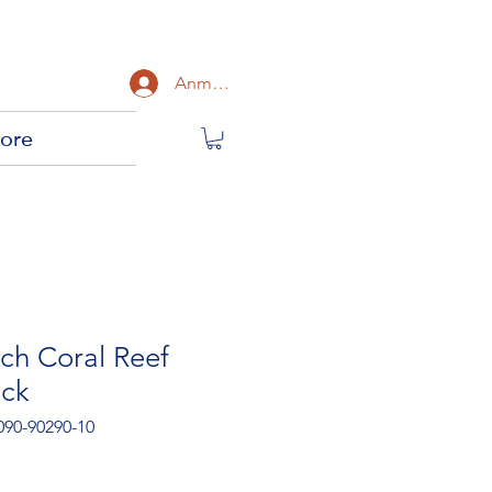
Anmelden
ore
h Coral Reef
ack
090-90290-10