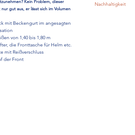
itzunehmen? Kein Problem, dieser
Nachhaltigkeit
Seitentaschen
 nur gut aus, er lässt sich im Volumen
Satch-Produkte sind
chemisch unbedenkli
ck mit Beckengurt im angesagten
Der Hersteller ist b
sation
auf umweltschonende
ößen von 1,40 bis 1,80 m
Herstellung der Prod
ter, die Fronttasche für Helm etc.
Um die Arbeitsbedin
te mit Reißverschluss
weltweit zu verbesse
f der Front
FAIR WEAR FOUNDA