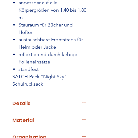
anpassbar auf alle
Körpergrößen von 1,40 bis 1,80
m
Stauraum für Bücher und
Hefter
austauschbare Frontstraps für
Helm oder Jacke
reflektierend durch farbige
Folieneinsätze
standfest
SATCH Pack "Night Sky"
Schulrucksack
Details
Farbe:
dunkelblau
Material
Größe:
30 x 45 x 22 cm (B/H/T)
Gewicht:
1200 g
aus 25 recycelten PET-Flaschen (0,5
Volumen:
30 Liter
Organisation